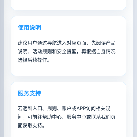
使用说明
建议用户通过导航进入对应页面，先阅读产品
说明、活动规则和安全提醒，再根据自身情况
选择后续操作。
服务支持
若遇到入口、规则、账户或APP访问相关疑
问，可前往帮助中心、服务中心或联系我们页
面获取支持。