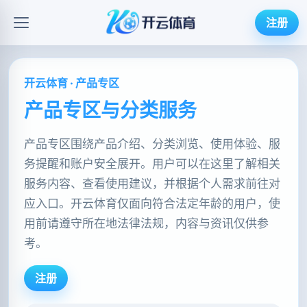
注册
开云体育 · 产品专区
产品专区与分类服务
产品专区围绕产品介绍、分类浏览、使用体验、服
务提醒和账户安全展开。用户可以在这里了解相关
服务内容、查看使用建议，并根据个人需求前往对
应入口。开云体育仅面向符合法定年龄的用户，使
用前请遵守所在地法律法规，内容与资讯仅供参
考。
注册