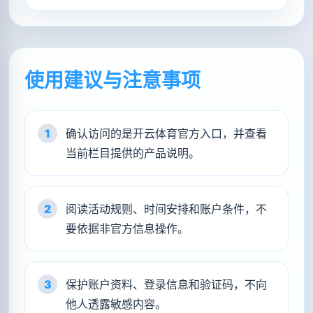
使用建议与注意事项
确认访问的是开云体育官方入口，并查看
当前栏目提供的产品说明。
阅读活动规则、时间安排和账户条件，不
要依据非官方信息操作。
保护账户资料、登录信息和验证码，不向
他人透露敏感内容。