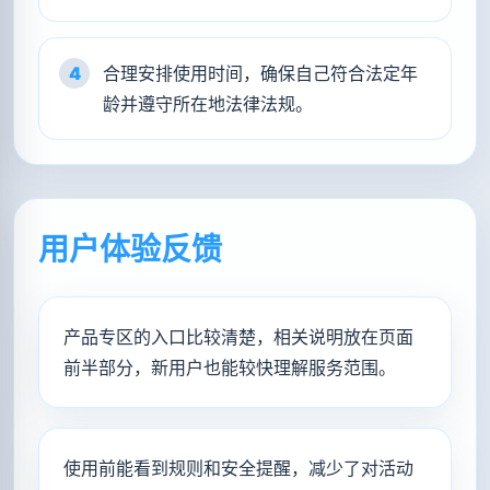
合理安排使用时间，确保自己符合法定年
龄并遵守所在地法律法规。
用户体验反馈
产品专区的入口比较清楚，相关说明放在页面
前半部分，新用户也能较快理解服务范围。
使用前能看到规则和安全提醒，减少了对活动